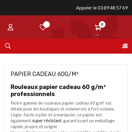
Appeler le 03 89 48 57 69
0
Bas
☰
la
nav
PAPIER CADEAU 60G/M²
Rouleaux papier cadeau 60 g/m²
professionnels
Notre gamme de rouleaux papier cadeau 60 g/m² est
idéale pour les boutiques et commerces à fort volume.
Léger, facile à plier et à manipuler, ce papier est
également
super résistant
, garantissant un emballage
rapide, propre et soigné.