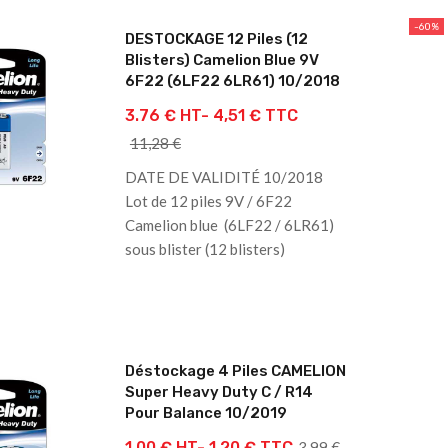
-60%
DESTOCKAGE 12 Piles (12
Blisters) Camelion Blue 9V
6F22 (6LF22 6LR61) 10/2018
3.76 € HT-
4,51 € TTC
11,28 €
DATE DE VALIDITÉ 10/2018
Lot de 12 piles 9V / 6F22
Camelion blue (6LF22 / 6LR61)
sous blister (12 blisters)
Déstockage 4 Piles CAMELION
Super Heavy Duty C / R14
Pour Balance 10/2019
1.00 € HT-
1,20 € TTC
3,99 €