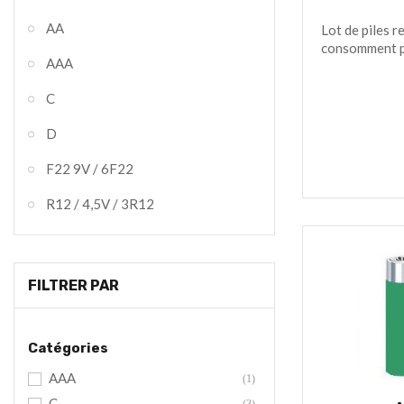
AA
Lot de piles r
consomment pa
AAA
C
D
F22 9V / 6F22
R12 / 4,5V / 3R12
FILTRER PAR
Catégories
AAA
(1)
C