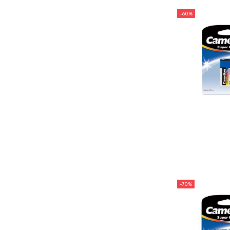
-60%
-70%