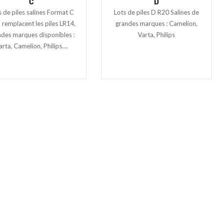
C
D
s de piles salines Format C
Lots de piles D R20 Salines de
 remplacent les piles LR14,
grandes marques : Camelion,
des marques disponibles :
Varta, Philips
arta, Camelion, Philips....