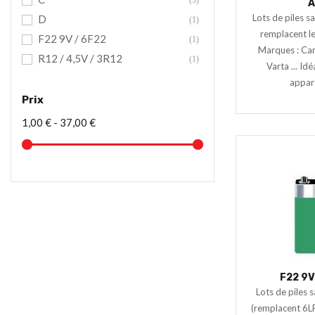
(3)
A
Lots de piles s
D
(1)
remplacent l
F22 9V / 6F22
(1)
Marques : Came
R12 / 4,5V / 3R12
(1)
Varta ... Idé
apparei
Prix
1,00 € - 37,00 €
F22 9V
Lots de piles 
(remplacent 6L