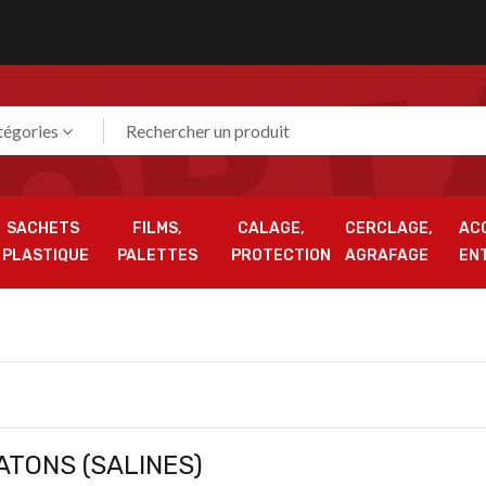
tégories
SACHETS
FILMS,
CALAGE,
CERCLAGE,
AC
PLASTIQUE
PALETTES
PROTECTION
AGRAFAGE
EN
ATONS (SALINES)