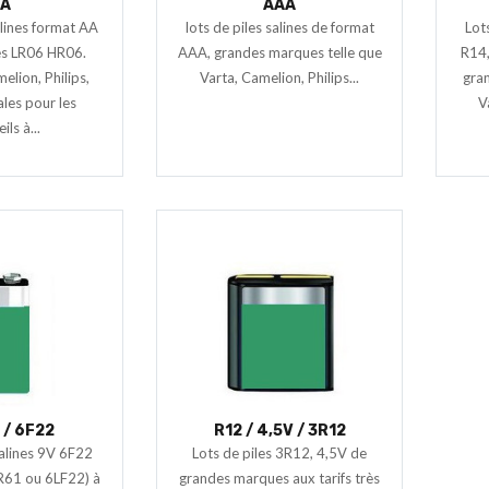
A
AAA
alines format AA
lots de piles salines de format
Lot
es LR06 HR06.
AAA, grandes marques telle que
R14,
lion, Philips,
Varta, Camelion, Philips...
gran
ales pour les
V
ls à...
 / 6F22
R12 / 4,5V / 3R12
salines 9V 6F22
Lots de piles 3R12, 4,5V de
R61 ou 6LF22) à
grandes marques aux tarifs très