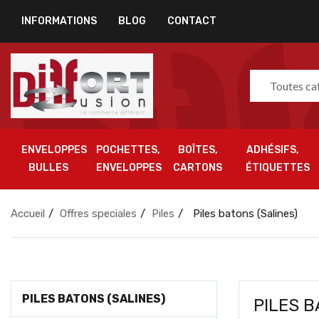
INFORMATIONS
BLOG
CONTACT
Toutes ca
ENVELOPPES
POCHETTES,
BOÎTES,
ADHÉSIFS,
BULLES
ENVELOPPES
CARTONS
ÉTIQUETTES
Accueil
Offres speciales
Piles
Piles batons (Salines)
PILES BATONS (SALINES)
PILES B