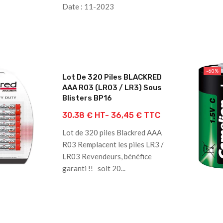
Date : 11-2023
-60%
Lot De 320 Piles BLACKRED
AAA R03 (LR03 / LR3) Sous
Blisters BP16
30.38 € HT-
36,45 € TTC
Lot de 320 piles Blackred AAA
R03 Remplacent les piles LR3 /
LR03 Revendeurs, bénéfice
garanti !! soit 20...