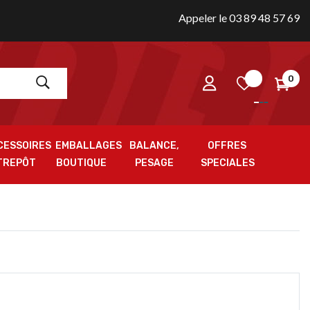
Appeler le 03 89 48 57 69
0
CESSOIRES
EMBALLAGES
BALANCE,
OFFRES
TREPÔT
BOUTIQUE
PESAGE
SPECIALES