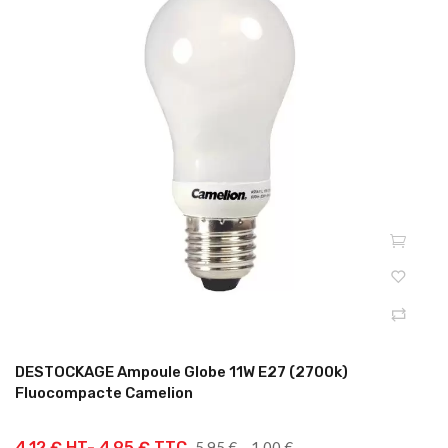
DESTOCKAGE Ampoule Globe 11W E27 (2700k)
Fluocompacte Camelion
Prix
4.12 € HT-
4,95 € TTC
5,95 €
-1,00 €