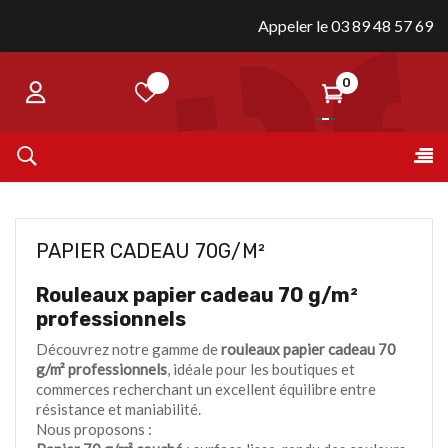
Appeler le 03 89 48 57 69
0
Bas
☰
la
nav
PAPIER CADEAU 70G/M²
Rouleaux papier cadeau 70 g/m²
professionnels
Découvrez notre gamme de
rouleaux papier cadeau 70
g/m² professionnels
, idéale pour les boutiques et
commerces recherchant un excellent équilibre entre
résistance et maniabilité.
Nous proposons :