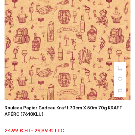
Rouleau Papier Cadeau Kraft 70cm X 50m 70g KRAFT
APÉRO (7618KLU)
24.99 € HT-
29,99 € TTC