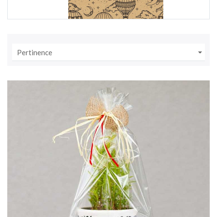

Pertinence