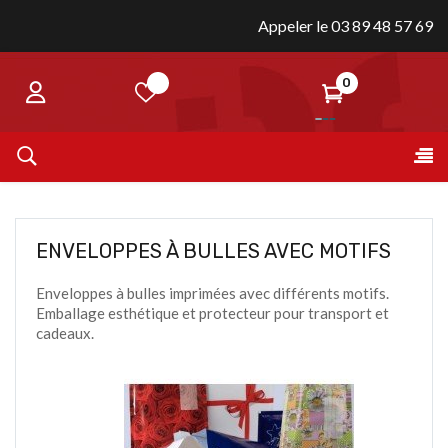
Appeler le 03 89 48 57 69
0
Bas
☰
la
nav
ENVELOPPES À BULLES AVEC MOTIFS
Enveloppes à bulles imprimées avec différents motifs.
Emballage esthétique et protecteur pour transport et
cadeaux.