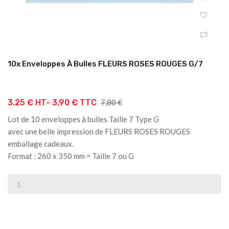
10x Enveloppes À Bulles FLEURS ROSES ROUGES G/7
Prix
3.25 € HT-
3,90 € TTC
7,80 €
de
Lot de 10 enveloppes à bulles Taille 7 Type G
base
avec une belle impression de
FLEURS ROSES ROUGES
emballage cadeaux.
Format : 260 x 350 mm = Taille 7 ou G