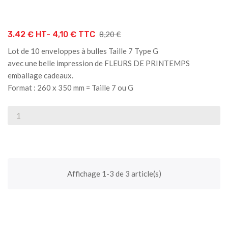
Prix
3.42 € HT-
4,10 € TTC
8,20 €
de
Lot de 10 enveloppes à bulles Taille 7 Type G
base
avec une belle impression de
FLEURS DE PRINTEMPS
emballage cadeaux.
Format : 260 x 350 mm = Taille 7 ou G
Affichage 1-3 de 3 article(s)