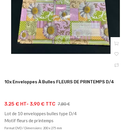
10x Enveloppes À Bulles FLEURS DE PRINTEMPS D/4
Prix
3.25 € HT-
3,90 € TTC
7,80 €
de
Lot de 10 enveloppes bulles type D/4
base
Motif fleurs de printemps
Format DVD / Dimensions:
200 x 275 mm