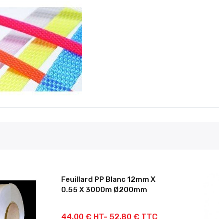
Feuillard PP Blanc 12mm X
0.55 X 3000m Ø200mm
44.00 € HT-
52,80 € TTC