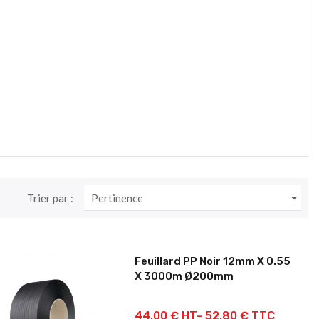

Trier par :
Pertinence
Feuillard PP Noir 12mm X 0.55
X 3000m Ø200mm
44.00 € HT-
52,80 € TTC