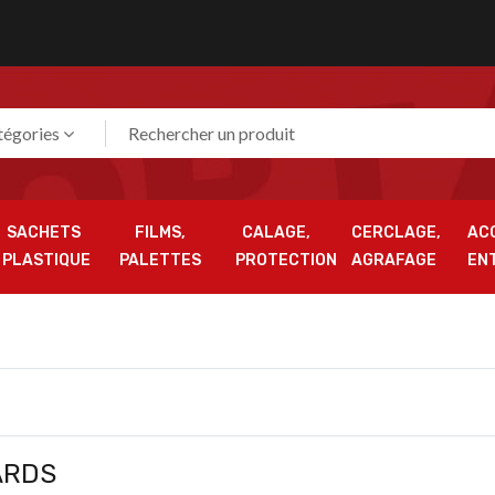
tégories
SACHETS
FILMS,
CALAGE,
CERCLAGE,
AC
PLASTIQUE
PALETTES
PROTECTION
AGRAFAGE
EN
ARDS