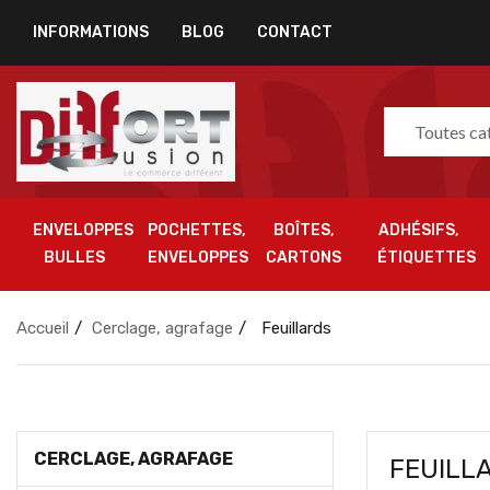
INFORMATIONS
BLOG
CONTACT
Toutes ca
ENVELOPPES
POCHETTES,
BOÎTES,
ADHÉSIFS,
BULLES
ENVELOPPES
CARTONS
ÉTIQUETTES
Accueil
Cerclage, agrafage
Feuillards
CERCLAGE, AGRAFAGE
FEUILL