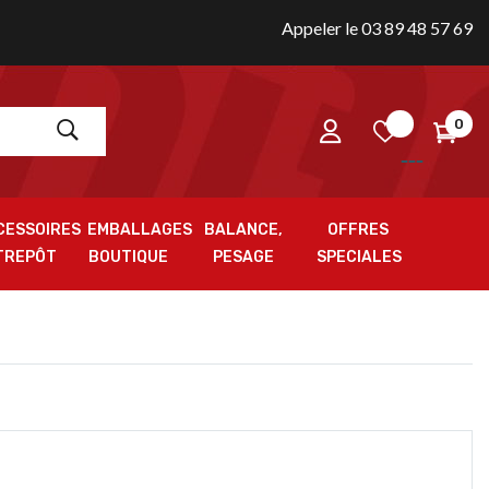
Appeler le 03 89 48 57 69
0
CESSOIRES
EMBALLAGES
BALANCE,
OFFRES
TREPÔT
BOUTIQUE
PESAGE
SPECIALES