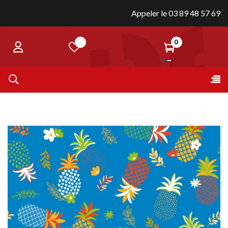
Appeler le 03 89 48 57 69
0
Bas
☰
la
nav