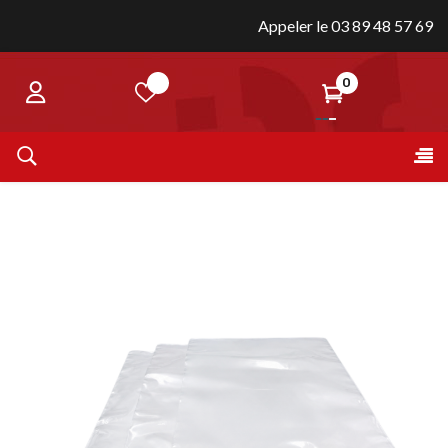
Appeler le 03 89 48 57 69
0
Bas
☰
la
nav