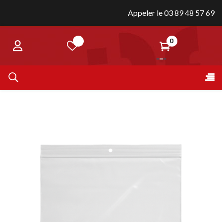
Appeler le 03 89 48 57 69
0
Bas
☰
la
nav