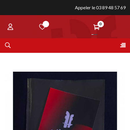
Appeler le 03 89 48 57 69
0
Bas
☰
la
nav