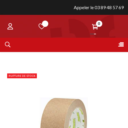
Appeler le 03 89 48 57 69
0
Bas
☰
la
nav
RUPTURE DE STOCK