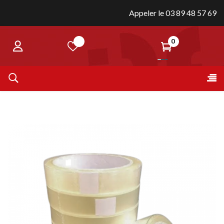
Appeler le 03 89 48 57 69
0
Bas
☰
la
nav