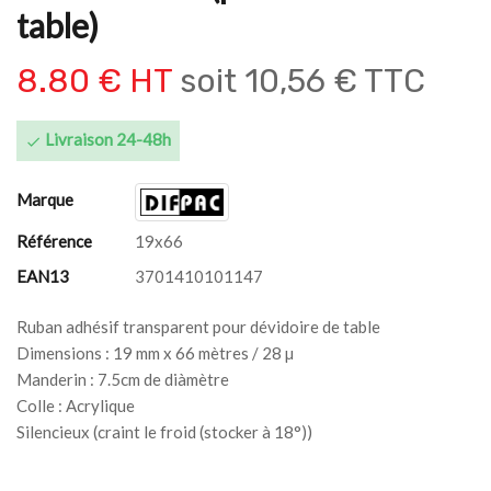
table)
8.80 € HT
soit
10,56 € TTC
Livraison 24-48h

Marque
Référence
19x66
EAN13
3701410101147
Ruban adhésif transparent pour dévidoire de table
Dimensions : 19 mm x 66 mètres / 28 µ
Manderin : 7.5cm de diàmètre
Colle : Acrylique
Silencieux (craint le froid (stocker à 18°))