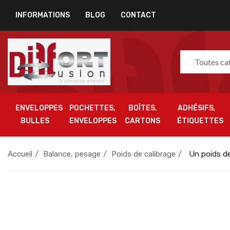
INFORMATIONS
BLOG
CONTACT
Toutes ca
ENVELOPPES
POCHETTES,
BOÎTES,
ADHÉSIFS,
BULLES
ENVELOPPES
CARTONS
ÉTIQUETTES
Accueil
Balance, pesage
Poids de calibrage
Un poids de