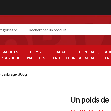
tégories
SACHETS
FILMS,
CALAGE,
CERCLAGE,
AC
PLASTIQUE
PALETTES
PROTECTION
AGRAFAGE
EN
 calibrage 300g
Un poids de 