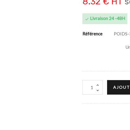
8.32 € HT
s
Livraison 24 -48H

Référence
POIDS-
Un
AJOUT