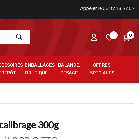
Appeler le 03 89 48 57 69
0
CESSOIRES
EMBALLAGES
BALANCE,
OFFRES
TREPÔT
BOUTIQUE
PESAGE
SPECIALES
calibrage 300g