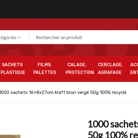
tégories
SACHETS
FILMS,
CALAGE,
CERCLAGE,
AC
PLASTIQUE
PALETTES
PROTECTION
AGRAFAGE
EN
1000 sachets 16+8x27cm kraft brun vergé 50g 100% recyclé
1000 sachet
50g 100% re