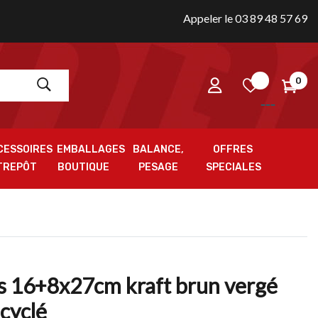
Appeler le 03 89 48 57 69
0
CESSOIRES
EMBALLAGES
BALANCE,
OFFRES
TREPÔT
BOUTIQUE
PESAGE
SPECIALES
s 16+8x27cm kraft brun vergé
cyclé