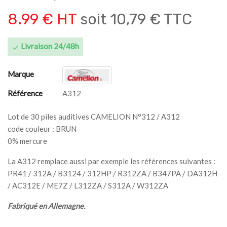
8.99 € HT
soit
10,79 € TTC
Livraison 24/48h

Marque
Référence
A312
Lot de 30 piles auditives CAMELION N°312 / A312
code couleur : BRUN
0% mercure
La A312 remplace aussi par exemple les références suivantes :
PR41 / 312A / B3124 / 312HP / R312ZA / B347PA / DA312H
/ AC312E / ME7Z / L312ZA / S312A / W312ZA
Fabriqué en Allemagne.