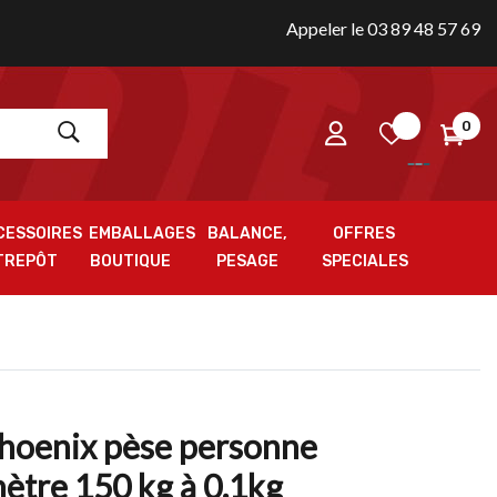
Appeler le 03 89 48 57 69
0
CESSOIRES
EMBALLAGES
BALANCE,
OFFRES
TREPÔT
BOUTIQUE
PESAGE
SPECIALES
hoenix pèse personne
tre 150 kg à 0.1kg