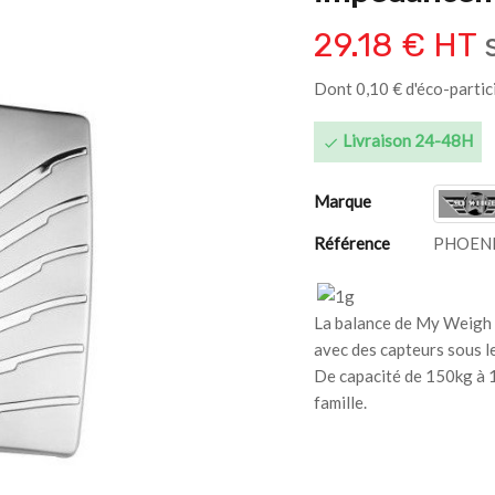
29.18 € HT
s
Dont 0,10 € d'éco-partic
Livraison 24-48H

Marque
Référence
PHOENI
La balance de My Weigh 
avec des capteurs sous l
De capacité de 150kg à 10
famille.