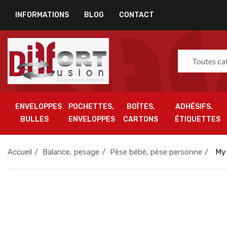
INFORMATIONS
BLOG
CONTACT
Toutes ca
ENVELOPPES
POCHETTES,
BOÎTES,
ADHÉSIFS,
BULLES
ENVELOPPES
CARTONS
ÉTIQUETTES
Accueil
Balance, pesage
Pèse bébé, pèse personne
My 