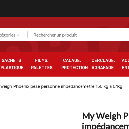
tégories
SACHETS
FILMS,
CALAGE,
CERCLAGE,
AC
PLASTIQUE
PALETTES
PROTECTION
AGRAFAGE
EN
Weigh Phoenix pèse personne impédancemètre 150 kg à 0.1kg
My Weigh P
impédancemè