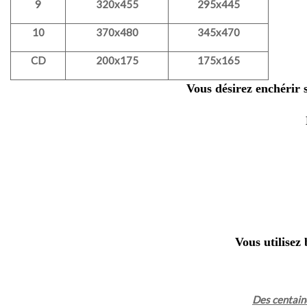
9
320x455
295x445
10
370x480
345x470
CD
200x175
175x165
Vous désirez enchérir 
Vous utilisez
Des centaine