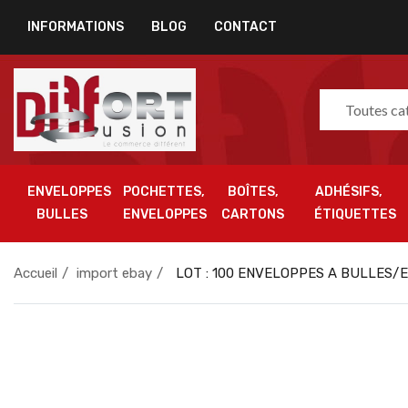
INFORMATIONS
BLOG
CONTACT
Toutes ca
ENVELOPPES
POCHETTES,
BOÎTES,
ADHÉSIFS,
BULLES
ENVELOPPES
CARTONS
ÉTIQUETTES
Accueil
import ebay
LOT : 100 ENVELOPPES A BULLES/