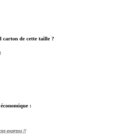
carton de cette taille ?
t
n économique :
ces express !!