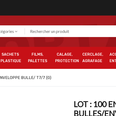
tégories
SACHETS
FILMS,
CALAGE,
CERCLAGE,
AC
PLASTIQUE
PALETTES
PROTECTION
AGRAFAGE
EN
ENVELOPPE BULLE/ T7/7 (G)
LOT : 100 
BULLES/ENV