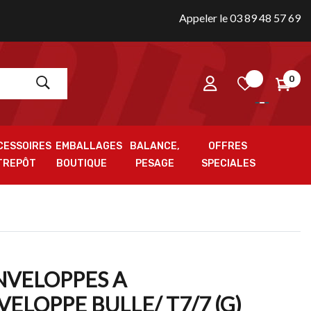
Appeler le 03 89 48 57 69
0
CESSOIRES
EMBALLAGES
BALANCE,
OFFRES
TREPÔT
BOUTIQUE
PESAGE
SPECIALES
ENVELOPPES A
ELOPPE BULLE/ T7/7 (G)