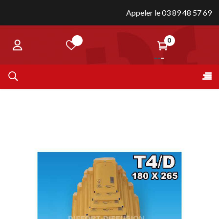
Appeler le 03 89 48 57 69
0
Bas
☰
la
nav