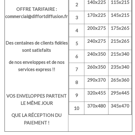
140x225
115x215
2
OFFRE TARIFAIRE :
170x225
145x215
commercial@diffortdiffusion.fr
3
200x275
175x265
4
240x275
215x265
Des centaines de clients fidèles
5
sont satisfaits
240x350
215x340
6
de nos enveloppes et de nos
260x350
235x340
services express !!
7
290x370
265x360
8
320x455
295x445
9
VOS ENVELOPPES PARTENT
LE MÊME JOUR
370x480
345x470
10
QUE LA RÉCEPTION DU
PAIEMENT !