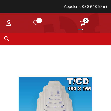
Appeler le 03 89 48 57 69
0
Bas
☰
la
nav