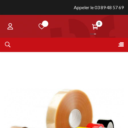
Appeler le 03 89 48 57 69
0
Bas
☰
la
nav