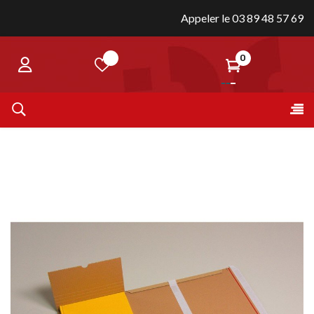
Appeler le 03 89 48 57 69
0
Bas
☰
la
nav