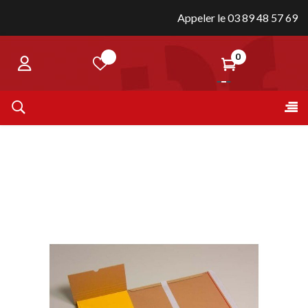
Appeler le 03 89 48 57 69
0
Bas
☰
la
nav