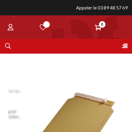
Appeler le 03 89 48 57 69
0
Bas
☰
la
nav