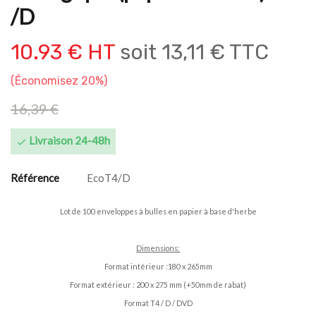
/D
10.93 € HT
soit
13,11 € TTC
Économisez 20%
16,39 €
Livraison 24-48h

Référence
EcoT4/D
Lot de 100 enveloppes à bulles en papier à base d'herbe
Dimensions:
Format intérieur :180 x 265mm
Format extérieur : 200 x 275 mm (+50mm de rabat)
Format
T4 / D
/ DVD