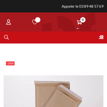
Appeler le 03 89 48 57 69
0
Bas
☰
la
nav
-20%