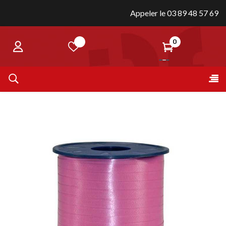
Appeler le 03 89 48 57 69
0
Bas
☰
la
nav