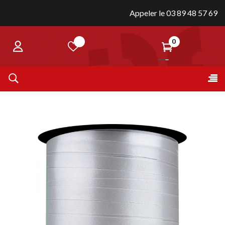
Appeler le 03 89 48 57 69
0
Bas
☰
la
nav