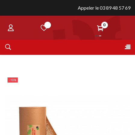
Appeler le 03 89 48 57 69
0
Bas
☰
la
nav
-10%