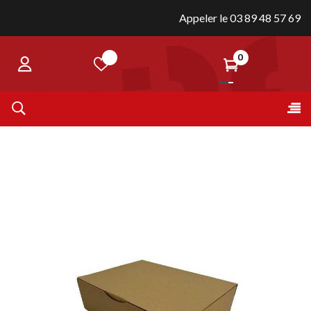
Appeler le 03 89 48 57 69
0
Bas
☰
la
nav