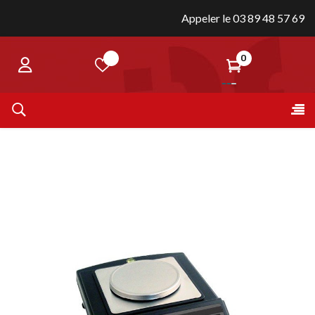
Appeler le 03 89 48 57 69
0
Bas
☰
la
nav