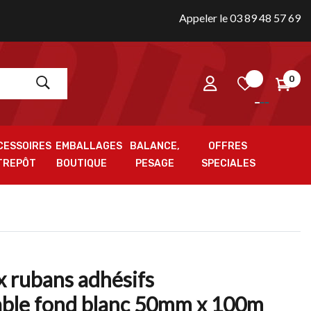
Appeler le 03 89 48 57 69
0
CESSOIRES
EMBALLAGES
BALANCE,
OFFRES
TREPÔT
BOUTIQUE
PESAGE
SPECIALES
x rubans adhésifs
able fond blanc 50mm x 100m