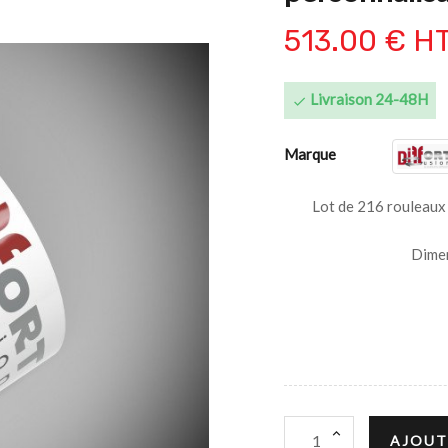
513.00 € H
Livraison 24-48H

Marque
Lot de 216 rouleaux 
Dimen
AJOUT