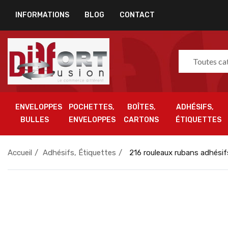
INFORMATIONS
BLOG
CONTACT
Toutes ca
ENVELOPPES
POCHETTES,
BOÎTES,
ADHÉSIFS,
BULLES
ENVELOPPES
CARTONS
ÉTIQUETTES
Accueil
Adhésifs, Étiquettes
216 rouleaux rubans adhési