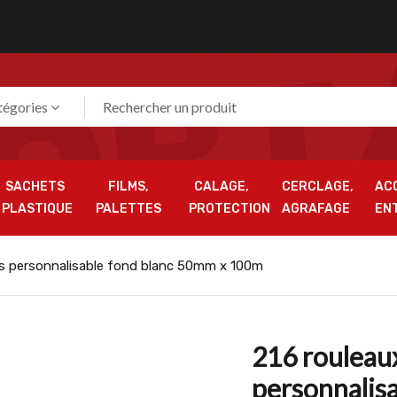
tégories
SACHETS
FILMS,
CALAGE,
CERCLAGE,
AC
PLASTIQUE
PALETTES
PROTECTION
AGRAFAGE
EN
fs personnalisable fond blanc 50mm x 100m
216 rouleau
personnalis